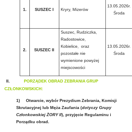
13.05.2026r.
1.
SUSZEC I
Kryry, Mizerów
Środa
Suszec, Rudziczka,
Radostowice,
Kobielice,
oraz
13.05.2026r.
2.
SUSZEC II
pozostałe nie
Środa
wymienione powyżej
miejscowości
II.
PORZĄDEK OBRAD ZEBRANIA GRUP
CZŁONKOWSKICH:
1)
Otwarcie, wybór Prezydium Zebrania, Komisji
Skrutacyjnej lub Męża Zaufania (
dotyczy Grupy
Członkowskiej ŻORY II
), przyjęcie Regulaminu i
Porządku obrad.