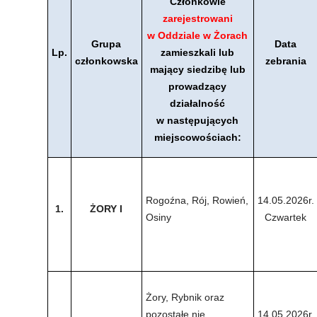
Członkowie
zarejestrowani
w
Oddziale w
Żorach
Grupa
Data
Lp.
zamieszkali lub
członkowska
zebrania
mający siedzibę lub
prowadzący
działalność
w
następujących
miejscowościach:
Rogoźna, Rój, Rowień,
14.05.2026r.
1.
ŻORY I
Osiny
Czwartek
Żory, Rybnik oraz
pozostałe nie
14.05.2026r.