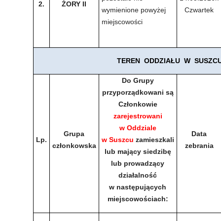
2.
ŻORY II
wymienione powyżej
Czwartek
miejscowości
TEREN
ODDZIAŁU
W
SUSZC
Do Grupy
przyporządkowani są
Członkowie
zarejestrowani
w
Oddziale
Grupa
Data
Lp.
w
Suszcu
zamieszkali
członkowska
zebrania
lub mający siedzibę
lub prowadzący
działalność
w
następujących
miejscowościach: