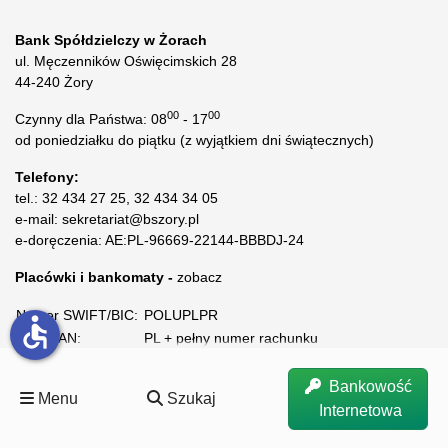
Bank Spółdzielczy w Żorach
ul. Męczenników Oświęcimskich 28
44-240 Żory
00
00
Czynny dla Państwa: 08
- 17
od poniedziałku do piątku (z wyjątkiem dni świątecznych)
Telefony:
tel.: 32 434 27 25, 32 434 34 05
e-mail: sekretariat@bszory.pl
e-doręczenia: AE:PL-96669-22144-BBBDJ-24
Placówki i bankomaty -
zobacz
Numer SWIFT/BIC:
POLUPLPR
accessible
Kod IBAN:
PL + pełny numer rachunku
Bankowość
Menu
Szukaj
Internetowa