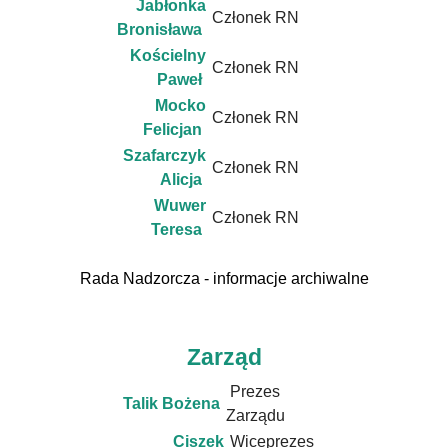
Jabłonka
Członek RN
Bronisława
Kościelny
Członek RN
Paweł
Mocko
Członek RN
Felicjan
Szafarczyk
Członek RN
Alicja
Wuwer
Członek RN
Teresa
Rada Nadzorcza - informacje archiwalne
Zarząd
Prezes
Talik Bożena
Zarządu
Ciszek
Wiceprezes